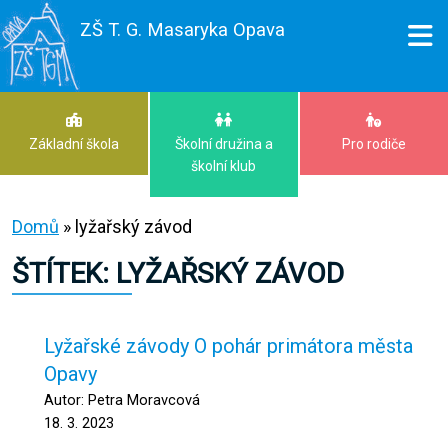
ZŠ T. G. Masaryka Opava
Základní škola
Školní družina a
Pro rodiče
školní klub
Domů
»
lyžařský závod
ŠTÍTEK:
LYŽAŘSKÝ ZÁVOD
Lyžařské závody O pohár primátora města
Opavy
Autor: Petra Moravcová
18. 3. 2023