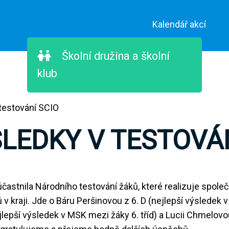
Kalendář akcí
Školní družina a školní
klub
testování SCIO
LEDKY V TESTOVÁN
stnila Národního testování žáků, které realizuje společn
 v kraji. Jde o Báru Peršinovou z 6. D (nejlepší výsledek
ejlepší výsledek v MSK mezi žáky 6. tříd) a Lucii Chmelov