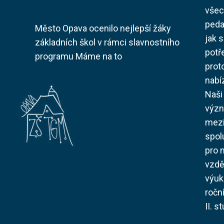
všec
peda
Město Opava ocenilo nejlepší žáky
jak s
základních škol v rámci slavnostního
potř
programu Máme na to
prot
nabí
Naši
význ
mezi
spol
pro 
vzdě
výuk
ročn
II. s