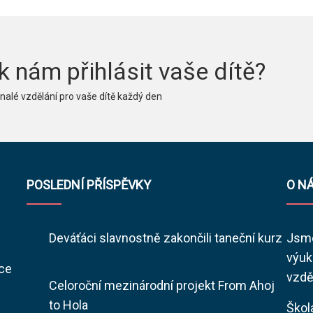
k nám přihlásit vaše dítě?
alé vzdělání pro vaše dítě každý den
POSLEDNÍ PŘÍSPĚVKY
O N
Deváťáci slavnostně zakončili taneční kurz
Jsme
výuk
ace
vzdě
Celoroční mezinárodní projekt From Ahoj
to Hola
Škol