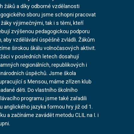
h žáků a díky odborné vzdělanosti
gogického sboru jsme schopni pracovat
 žáky výjimečnými, tak i s těmi, kteří
ebují zvýšenou pedagogickou podporu
o, aby vzdělávání úspěšně zvládli. Žákům
zíme širokou škálu volnočasových aktivit.
 žáci v posledních letech dosahují
amných regionálních, republikových i
národních úspěchů. Jsme škola
upracující s Mensou, máme zřízen klub
nadané děti. Do vlastního školního
lávacího programu jsme také zařadili
u anglického jazyka formou hry již od 1.
íku a začínáme zavádět metodu CLIL na I. i
tupni.