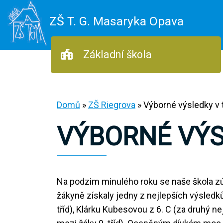
ZŠ T. G. Masaryka Opava
Základní škola
Domů
»
ZŠ Riegrova
»
Výborné výsledky v 
VÝBORNÉ VÝS
Na podzim minulého roku se naše škola zúča
žákyně získaly jedny z nejlepších výsledků
tříd), Klárku Kubesovou z 6. C (za druhý n