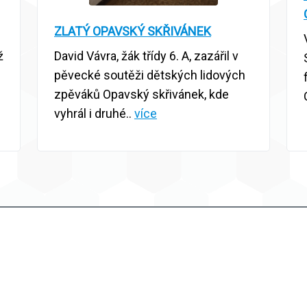
ZLATÝ OPAVSKÝ SKŘIVÁNEK
ž
David Vávra, žák třídy 6. A, zazářil v
pěvecké soutěži dětských lidových
zpěváků Opavský skřivánek, kde
vyhrál i druhé..
více