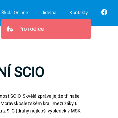
Škola OnLine
Jídelna
Kontakty
Pro rodiče
Í SCIO
ost SCIO. Skvělá zpráva je, že tři naše
 v Moravskoslezském kraji mezi žáky 6.
ou z 9. C (druhý nejlepší výsledek v MSK