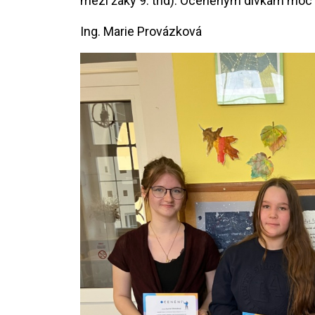
mezi žáky 9. tříd). Oceněným dívkám moc
Ing. Marie Provázková