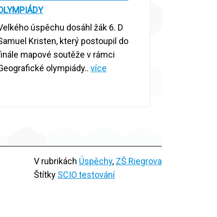
OLYMPIÁDY
Velkého úspěchu dosáhl žák 6. D
Samuel Kristen, který postoupil do
finále mapové soutěže v rámci
Geografické olympiády..
více
V rubrikách
Úspěchy
,
ZŠ Riegrova
Štítky
SCIO testování