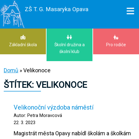
ZŠ T. G. Masaryka Opava
Základní škola
Školní družina a
Pro rodiče
školní klub
Domů
»
Velikonoce
ŠTÍTEK:
VELIKONOCE
Velikonoční výzdoba náměstí
Autor: Petra Moravcová
22. 3. 2023
Magistrát města Opavy nabídl školám a školkám