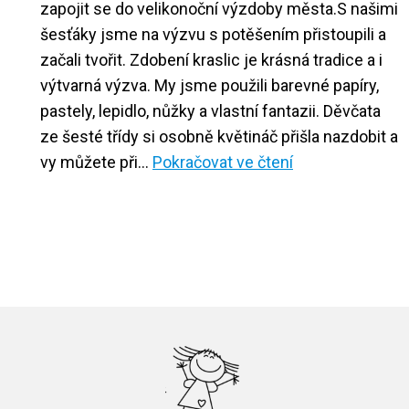
zapojit se do velikonoční výzdoby města.S našimi
šesťáky jsme na výzvu s potěšením přistoupili a
začali tvořit. Zdobení kraslic je krásná tradice a i
výtvarná výzva. My jsme použili barevné papíry,
pastely, lepidlo, nůžky a vlastní fantazii. Děvčata
ze šesté třídy si osobně květináč přišla nazdobit a
Velikonoční
vy můžete při…
Pokračovat ve čtení
výzdoba
náměstí