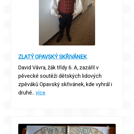
ZLATÝ OPAVSKÝ SKŘIVÁNEK
David Vávra, žák třídy 6. A, zazářil v
pěvecké soutěži dětských lidových
zpěváků Opavský skřivánek, kde vyhrál i
druhé..
více