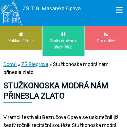
ZŠ T. G. Masaryka Opava
Základní škola
Školní družina a
Pro rodiče
školní klub
Domů
»
ZŠ Riegrova
»
Stužkonoska modrá nám
přinesla zlato
STUŽKONOSKA MODRÁ NÁM
PŘINESLA ZLATO
V rámci festivalu Bezručova Opava se uskutečnil již
šestý ročník recitační soutěže Stužkonoska modrá.