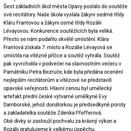
Šest základních škol města Opavy poslalo do soutěže
své recitátory. Naše škola vyslala žákyni sedmé třídy
Kláru Frantovou a žákyni osmé třídy Rozálii
Lévayovou. Konkurence soutěžících byla veliká.
Přesto se nám podařilo skvělé umístění. Klára
Frantová získala 7. místo a Rozálie Lévayová se
umístila na vítězné příčce a soutěž vyhrála. Soutěž
pak vyvrcholila v podvečer na slavnostním večeru v
Památníku Petra Bezruče, kde byla předána ocenění
nejlepším recitátorům a vítězové se představili
opavské veřejnosti. Hlavní cenou byl umělecký
artefakt přední české výtvarné umělkyně Evy
Damborské, jehož donátorkou je předsedkyně poroty
a zakladatelka soutěže Zdenka Pfefferová.
Obě dívky si zaslouží pochvalu za krásný výkon a
Rozálii gratulujeme k velkému úspěchu.