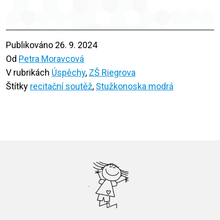
Publikováno
26. 9. 2024
Od
Petra Moravcová
V rubrikách
Úspěchy
,
ZŠ Riegrova
Štítky
recitační soutěž
,
Stužkonoska modrá