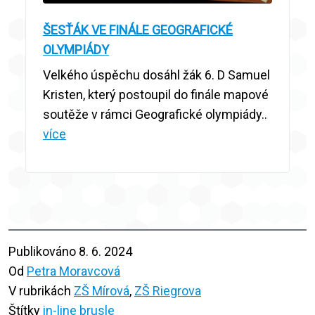
ŠESŤÁK VE FINÁLE GEOGRAFICKÉ
OLYMPIÁDY
Velkého úspěchu dosáhl žák 6. D Samuel
Kristen, který postoupil do finále mapové
soutěže v rámci Geografické olympiády..
více
Publikováno
8. 6. 2024
Od
Petra Moravcová
V rubrikách
ZŠ Mírová
,
ZŠ Riegrova
Štítky
in-line brusle