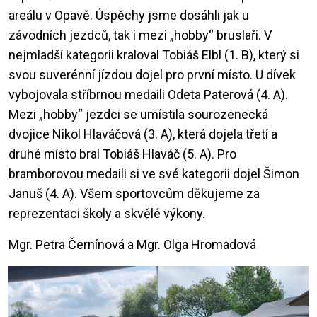
areálu v Opavě. Úspěchy jsme dosáhli jak u
závodních jezdců, tak i mezi „hobby“ bruslaři. V
nejmladší kategorii kraloval Tobiáš Elbl (1. B), který si
svou suverénní jízdou dojel pro první místo. U dívek
vybojovala stříbrnou medaili Odeta Paterová (4. A).
Mezi „hobby“ jezdci se umístila sourozenecká
dvojice Nikol Hlaváčová (3. A), která dojela třetí a
druhé místo bral Tobiáš Hlaváč (5. A). Pro
bramborovou medaili si ve své kategorii dojel Šimon
Januš (4. A). Všem sportovcům děkujeme za
reprezentaci školy a skvělé výkony.
Mgr. Petra Černínová a Mgr. Olga Hromadová