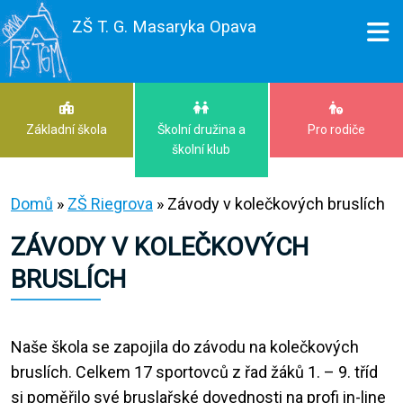
ZŠ T. G. Masaryka Opava
Základní škola
Školní družina a
Pro rodiče
školní klub
Domů
»
ZŠ Riegrova
»
Závody v kolečkových bruslích
ZÁVODY V KOLEČKOVÝCH
BRUSLÍCH
Naše škola se zapojila do závodu na kolečkových
bruslích. Celkem 17 sportovců z řad žáků 1. – 9. tříd
si poměřilo své bruslařské dovednosti na profi in-line