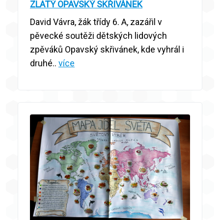
ZLATÝ OPAVSKÝ SKŘIVÁNEK
David Vávra, žák třídy 6. A, zazářil v
pěvecké soutěži dětských lidových
zpěváků Opavský skřivánek, kde vyhrál i
druhé..
více