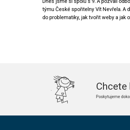
Dnes jsme si spolu s 9. A pozvali odb
týmu České spořitelny Vít Nevřela. A 
do problematiky, jak tvořit weby a ja
Chcete 
Poskytujeme dokon