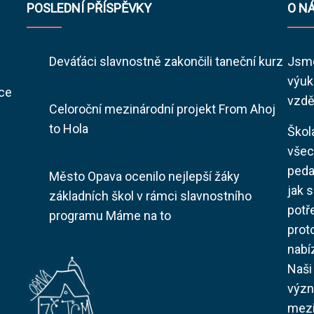
POSLEDNÍ PŘÍSPĚVKY
O N
Deváťáci slavnostně zakončili taneční kurz
Jsme
výuk
ace
vzdě
Celoroční mezinárodní projekt From Ahoj
to Hola
Škol
všec
peda
Město Opava ocenilo nejlepší žáky
jak s
základních škol v rámci slavnostního
potř
programu Máme na to
prot
nabí
Naši
význ
mezi