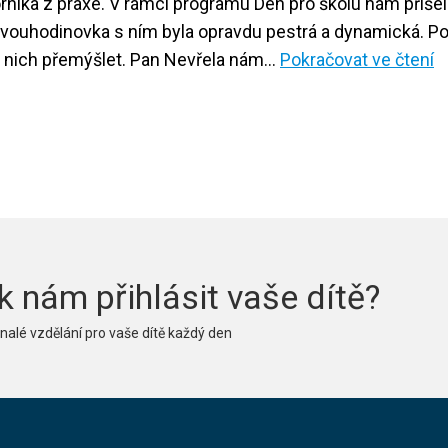
orníka z praxe. V rámci programu Den pro školu nám přiše
dvouhodinovka s ním byla opravdu pestrá a dynamická. Po
W
k o nich přemýšlet. Pan Nevřela nám…
Pokračovat ve čtení
J
n
w
s
z
p
k nám přihlásit vaše dítě?
alé vzdělání pro vaše dítě každý den