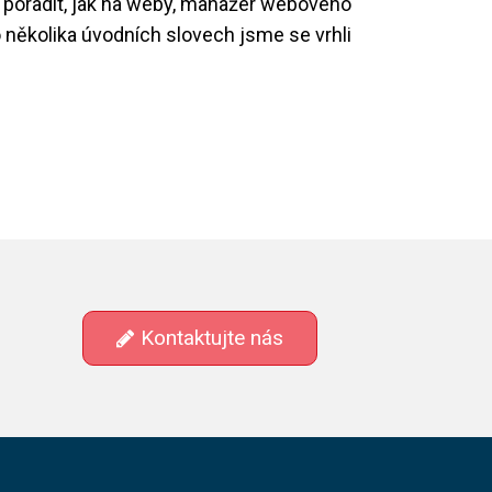
l poradit, jak na weby, manažer webového
 několika úvodních slovech jsme se vrhli
orkshop
ak
a
eby
 odborníkem
raxe
Kontaktujte nás