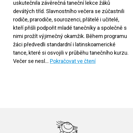
uskutečnila závěrečná taneční lekce žáků
devátých tříd. Slavnostního večera se zúčastnili
rodiče, prarodiče, sourozenci, přátelé i učitelé,
kteří přišli podpořit mladé tanečníky a společně s
nimi prožít výjimečný okamžik. Během programu
žáci předvedli standardní i latinskoamerické
tance, které si osvojili v průběhu tanečního kurzu.
Deváťáci
Večer se nesl…
Pokračovat ve čtení
slavnostně
zakončili
taneční
kurz