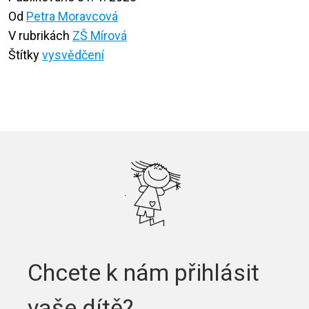
Od
Petra Moravcová
V rubrikách
ZŠ Mírová
Štítky
vysvědčení
Chcete k nám přihlásit
vaše dítě?