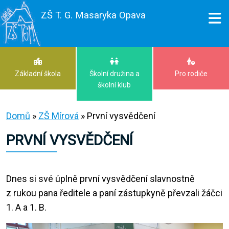
ZŠ T. G. Masaryka Opava
Základní škola
Školní družina a
Pro rodiče
školní klub
Domů
»
ZŠ Mírová
»
První vysvědčení
PRVNÍ VYSVĚDČENÍ
Dnes si své úplně první vysvědčení slavnostně
z rukou pana ředitele a paní zástupkyně převzali žáčci
1. A a 1. B.