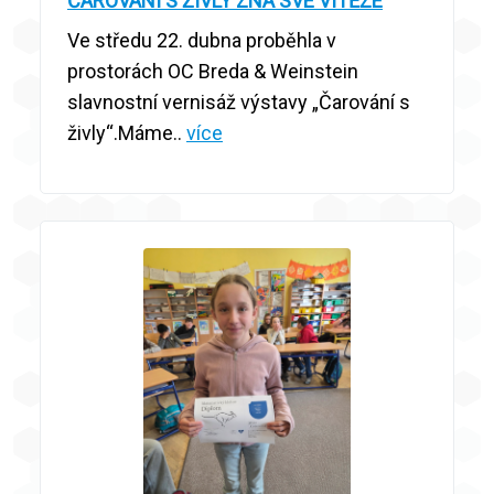
ČAROVÁNÍ S ŽIVLY ZNÁ SVÉ VÍTĚZE
Ve středu 22. dubna proběhla v
prostorách OC Breda & Weinstein
slavnostní vernisáž výstavy „Čarování s
živly“.Máme..
více