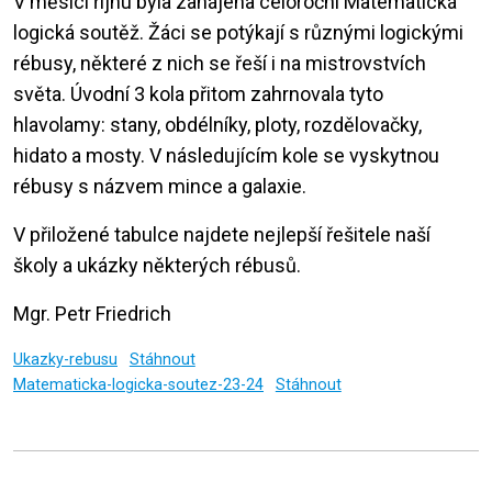
V měsíci říjnu byla zahájena celoroční Matematická
logická soutěž. Žáci se potýkají s různými logickými
rébusy, některé z nich se řeší i na mistrovstvích
světa. Úvodní 3 kola přitom zahrnovala tyto
hlavolamy: stany, obdélníky, ploty, rozdělovačky,
hidato a mosty. V následujícím kole se vyskytnou
rébusy s názvem mince a galaxie.
V přiložené tabulce najdete nejlepší řešitele naší
školy a ukázky některých rébusů.
Mgr. Petr Friedrich
Ukazky-rebusu
Stáhnout
Matematicka-logicka-soutez-23-24
Stáhnout