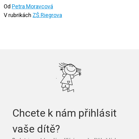
Od
Petra Moravcová
V rubrikách
ZŠ Riegrova
Chcete k nám přihlásit
vaše dítě?