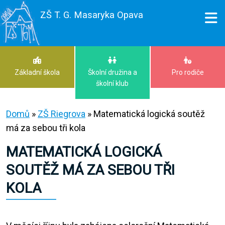
ZŠ T. G. Masaryka Opava
Základní škola
Školní družina a
Pro rodiče
školní klub
Domů
»
ZŠ Riegrova
»
Matematická logická soutěž
má za sebou tři kola
MATEMATICKÁ LOGICKÁ
SOUTĚŽ MÁ ZA SEBOU TŘI
KOLA