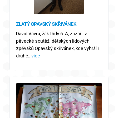
ZLATÝ OPAVSKÝ SKŘIVÁNEK
David Vávra, žák třídy 6. A, zazářil v
pěvecké soutěži dětských lidových
zpěváků Opavský skřivánek, kde vyhrál i
druhé..
více